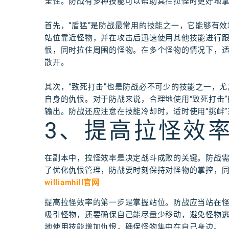
全性。防战有多种技能可以帮助其在拉怪时更好地
首先，“盾猛”是防战最常用的技能之一，它能够有效
站位靠近怪物，并在攻击后迅速使用其他技能进行跟
恨，同时拉住周围的怪物。在多个怪物的情况下，
散开。
其次，“致死打击”也是防战必不可少的技能之一，尤
自身的仇恨。对于防战来说，合理地使用“致死打击”
输出。防战还应注意在技能冷却时，适时使用“挑衅
3、提高拉怪效
在副本中，拉怪效率是决定战斗成败的关键。防战
了优化仇恨管理，防战要时刻保持对怪物的掌控，
williamhill官网
提高拉怪效率的第一步是掌握站位。防战应当站在怪
吸引怪物，还要确保自己能尽量少移动，避免怪物
地使用技能增加仇恨，确保怪物集中在自己身边。