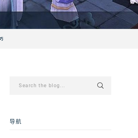
巧
Search the blog...
导航